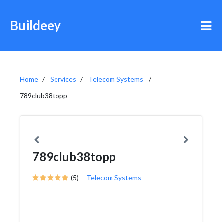
Buildeey
Home
Services
Telecom Systems
789club38topp
789club38topp
(5)
Telecom Systems