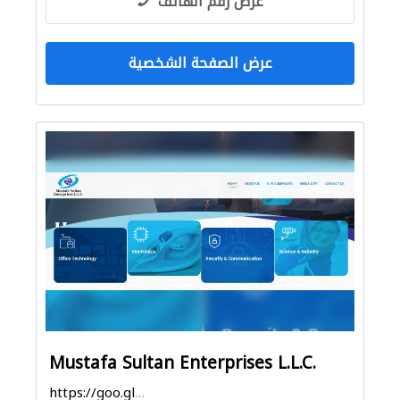
عرض رقم الهاتف
عرض الصفحة الشخصية
Mustafa Sultan Enterprises L.L.C.
https://goo.gl/maps/mXnKT55yReGx1uTB9