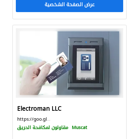
عرض الصفحة الشخصية
Electroman LLC
https://goo.gl/maps/R2rKpihUctS152zn9
Muscat
مقاولون لمكافحة الحريق