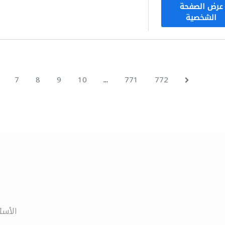
عرض الصفحة
الشخصية
...
7
8
9
10
771
772
الأسئ