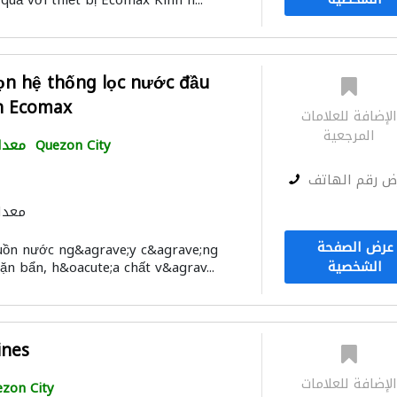
uả với thiết bị Ecomax Kinh n...
họn hệ thống lọc nước đầu
h Ecomax
لإضافة للعلامات
المرجعية
Quezon City
معدا
ض رقم الهاتف
معدا
عرض الصفحة
uồn nước ng&agrave;y c&agrave;ng
الشخصية
ặn bẩn, h&oacute;a chất v&agrav...
ines
لإضافة للعلامات
zon City