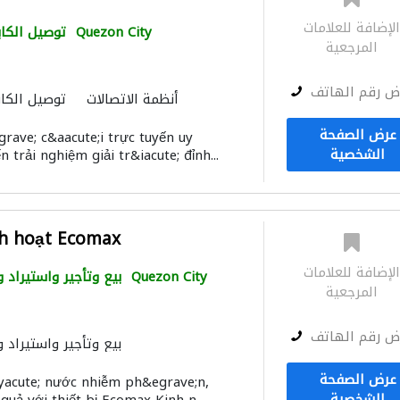
لإضافة للعلامات
Quezon City
توصيل الكاب
المرجعية
ض رقم الهاتف
أنظمة الاتصالات
توصيل الكاب
عرض الصفحة
ave; c&aacute;i trực tuyến uy
الشخصية
 trải nghiệm giải tr&iacute; đỉnh...
nh hoạt Ecomax
لإضافة للعلامات
Quezon City
بيع وتأجير واستيراد 
المرجعية
ض رقم الهاتف
بيع وتأجير واستيراد 
عرض الصفحة
yacute; nước nhiễm ph&egrave;n,
الشخصية