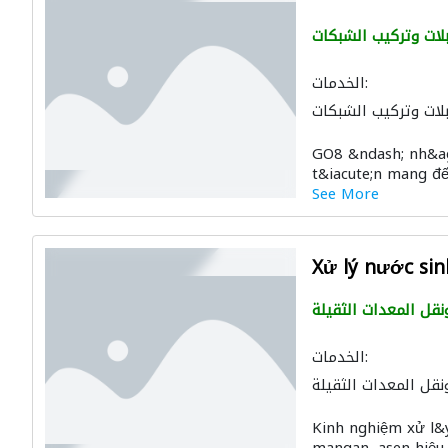
لات وتركيب الشبكات
الخدمات:
لات وتركيب الشبكات
GO8 &ndash; nh&agr
t&iacute;n mang đến
See More
Xử lý nước si
ونقل المعدات الثقيلة
الخدمات:
ونقل المعدات الثقيلة
Kinh nghiệm xử l&