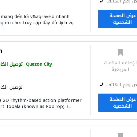
ض رقم الهاتف
عرض الصفحة
ang đến lối v&agrave;o nhanh
الشخصية
gười chơi truy cập đầy đủ dịch vụ
h
لإضافة للعلامات
Quezon City
توصيل الكاب
المرجعية
ض رقم الهاتف
توصيل الكاب
عرض الصفحة
a 2D rhythm-based action platformer
الشخصية
t Topala (known as RobTop). I...