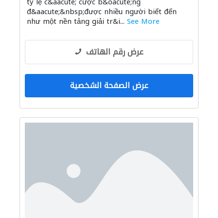
tỷ lệ c&aacute; cược b&oacute;ng
đ&aacute;&nbsp;được nhiều người biết đến
như một nền tảng giải tr&i...
See More
عرض رقم الهاتف
عرض الصفحة الشخصية