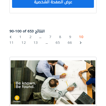
عرض الصفحة الشخصية
90-100 of 653 النتائج
...
1
2
7
8
9
10
...
11
12
13
65
66