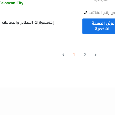
Caloocan City
ض رقم الهاتف
إكسسوارات المطابخ والحمامات
عرض الصفحة
الشخصية
1
2