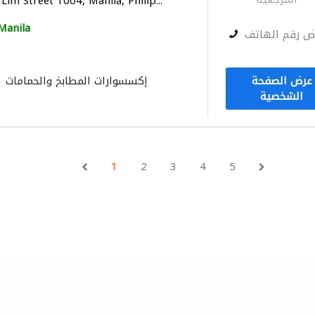
Lim Street 1004, Manila, Philip...
Manila
ض رقم الهاتف
عرض الصفحة
إكسسوارات المطابخ والحمامات
الشخصية
1
2
3
4
5