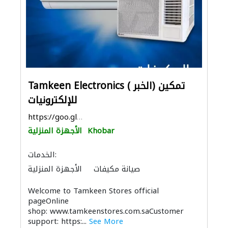
Tamkeen Electronics ( الخبر) تمكين
للإلكترونيات
https://goo.gl/maps/WnE61k5j25HoxdhP7
Khobar
الأجهزة المنزلية
الخدمات:
صيانة مكيفات
الأجهزة المنزلية
الاكسسوارات
الأثاث والمفروشات المنزلية
Welcome to Tamkeen Stores official
الحمامات والمطابخ
المواقد والمدافئ
pageOnline
الصوتيات
shop: www.tamkeenstores.com.saCustomer
support: https:...
See More