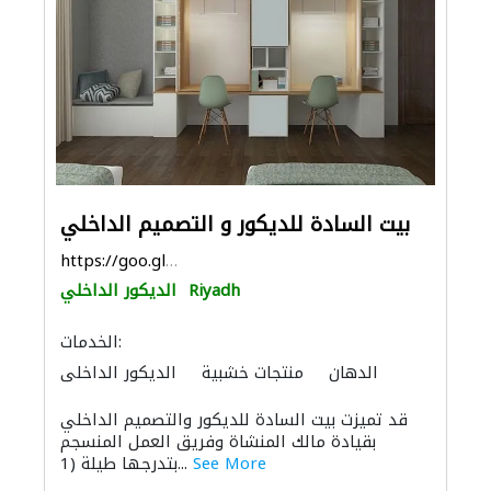
بيت السادة للديكور و التصميم الداخلي
https://goo.gl/maps/6rr7aL2wBu8jsDxG6
Riyadh
الديكور الداخلي
الخدمات:
الدهان
منتجات خشبية
الديكور الداخلي
الأثاث المكتبي
الأثاث والمفروشات المنزلية
قد تميزت بيت السادة للديكور والتصميم الداخلي
بقيادة مالك المنشاة وفريق العمل المنسجم
See More
بتدرجها طيلة (1...