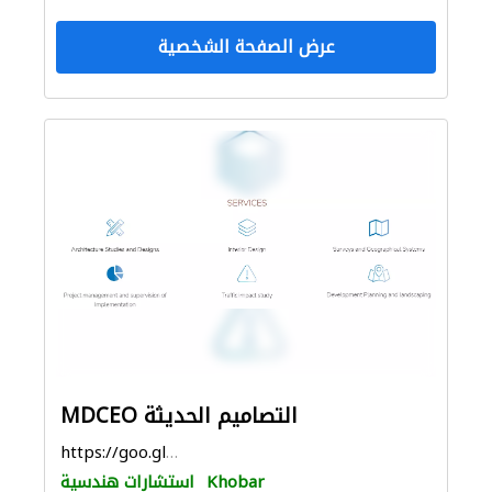
عرض الصفحة الشخصية
MDCEO التصاميم الحديثة
https://goo.gl/maps/w1YsVhUh1VDLF5Xs6
Khobar
استشارات هندسية