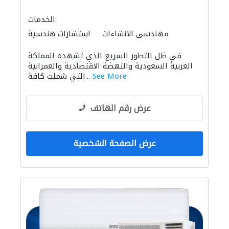
الخدمات:
مهندسي الانشاءات
استشارات هندسية
المساحيين
ادارة مشروع
استشارات الطرق
في ظل التطور السريع الذي تشهده المملكة
الأثاث المكتبي
الأثاث والمفروشات المنزلية
العربية السعودية والنهضة الاقتصادية والعمرانية
الديكور الداخلي
الإنارة
See More
التي شملت كافة...
النمذجة والتصوير ثلاثي الأبعاد
التصميم المعماري
عرض رقم الهاتف
عرض الصفحة الشخصية