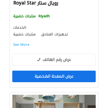
Royal Star رويال ستار
Riyadh
منتجات خشبية
الخدمات:
تجهيزات الفنادق
منتجات خشبية
الاكسسوارات
الأثاث والمفروشات المنزلية
See More
الستائر
الأثاث المكتبي
الديكور الداخلي
توريد الأقمشة والنسيج
نقل اثاث
موردو أثاث المناسبات
عرض رقم الهاتف
عرض الصفحة الشخصية