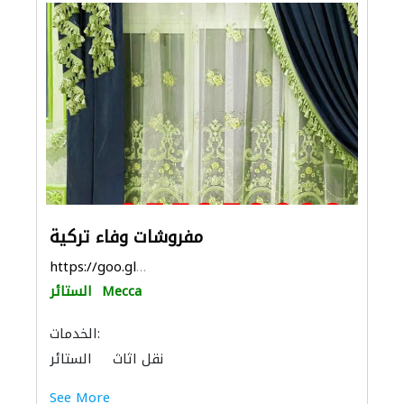
مفروشات وفاء تركية
https://goo.gl/maps/ZE2H8DSkPy6kB12S8
Mecca
الستائر
الخدمات:
نقل اثاث
الستائر
الأثاث والمفروشات المنزلية
See More