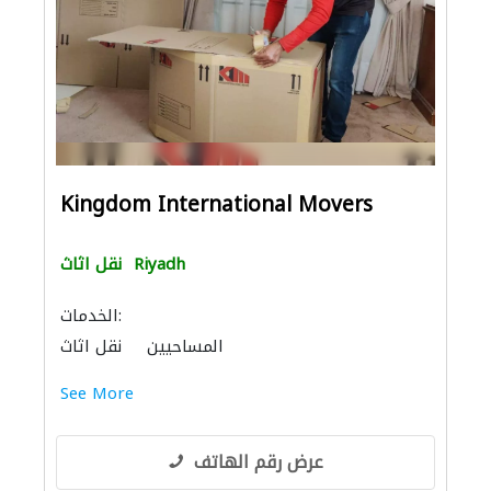
Kingdom International Movers
Riyadh
نقل اثاث
الخدمات:
المساحيين
نقل اثاث
الأثاث المكتبي
الأثاث والمفروشات المنزلية
See More
خدمات النقل
الحمامات والمطابخ
عرض رقم الهاتف