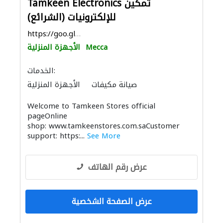
Tamkeen Electronics تمكين
للإلكترونيات (الشرائع)
https://goo.gl/maps/4q1bSi77fUx3nvuZ8
Mecca
الأجهزة المنزلية
الخدمات:
صيانة مكيفات
الأجهزة المنزلية
الاكسسوارات
الأثاث والمفروشات المنزلية
Welcome to Tamkeen Stores official
الحمامات والمطابخ
المواقد والمدافئ
pageOnline
الصوتيات
shop: www.tamkeenstores.com.saCustomer
support: https:...
See More
عرض رقم الهاتف
عرض الصفحة الشخصية