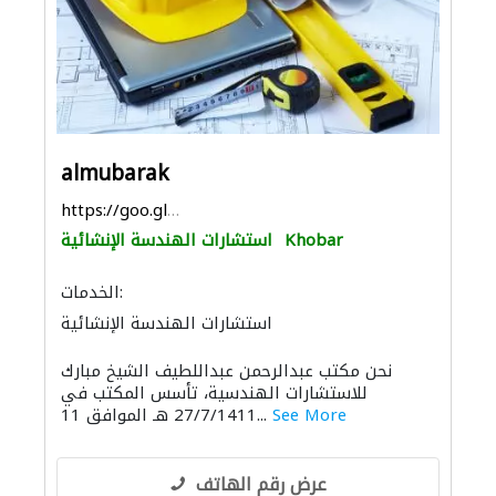
almubarak
https://goo.gl/maps/1T6gkLB593CMeTYQ9
Khobar
استشارات الهندسة الإنشائية
الخدمات:
استشارات الهندسة الإنشائية
ادارة مشروع
استشارات هندسية
نحن مكتب عبدالرحمن عبداللطيف الشيخ مبارك
الأثاث المكتبي
الأثاث والمفروشات المنزلية
للاستشارات الهندسية، تأسس المكتب في
التصميم المعماري
الديكور الداخلي
See More
27/7/1411 هـ الموافق 11...
عرض رقم الهاتف