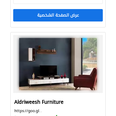
عرض الصفحة الشخصية
Aldriweesh Furniture
https://goo.gl/maps/NnMWqzPukeuLqGQy9