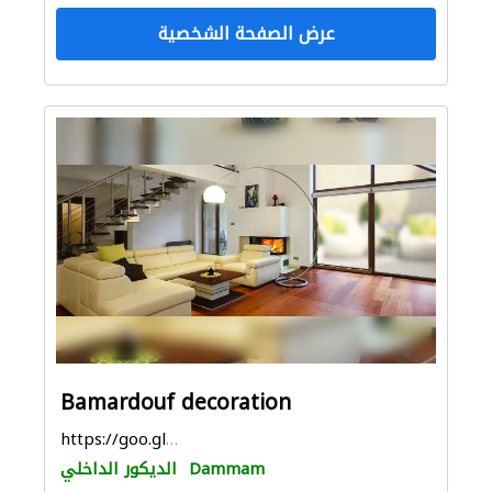
عرض الصفحة الشخصية
Bamardouf decoration
https://goo.gl/maps/Q9knwB8aAKe4soTV6
Dammam
الديكور الداخلي