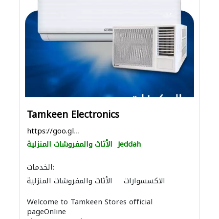
Tamkeen Electronics
https://goo.gl/maps/4jGpxn2sW37DMJAW9
Jeddah
الأثاث والمفروشات المنزلية
الخدمات:
الاكسسوارات
الأثاث والمفروشات المنزلية
الصوتيات
المواقد والمدافئ
Welcome to Tamkeen Stores official
صيانة مكيفات
الحمامات والمطابخ
pageOnline
الأجهزة المنزلية