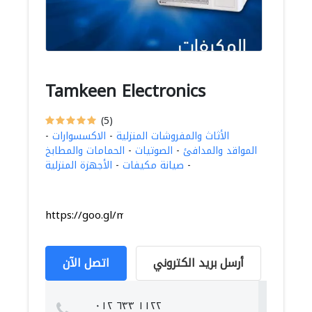
Tamkeen Electronics
(5)
الأثاث والمفروشات المنزلية
-
الاكسسوارات
-
المواقد والمدافئ
-
الصوتيات
-
الحمامات والمطابخ
-
صيانة مكيفات
-
الأجهزة المنزلية
https://goo.gl/maps/4jGpxn2sW37DMJAW9
أرسل بريد الكتروني
اتصل الآن
١١٢٢ ٦٣٣ ٠١٢