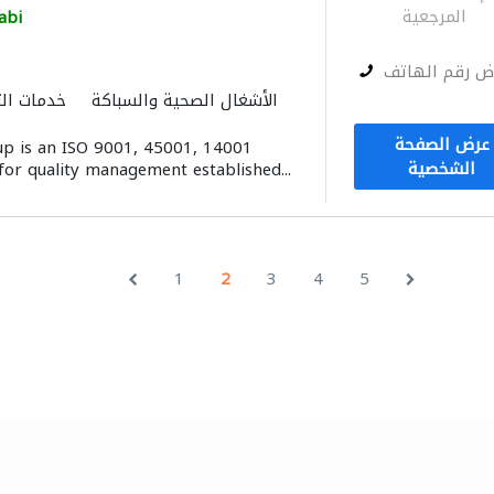
المرجعية
abi
ض رقم الهاتف
الأشغال الصحية والسباكة
خدمات ال
ميكانيكيون
مكافحة الحشرات
عرض الصفحة
p is an ISO 9001, 45001, 14001
الشخصية
for quality management established...
1
2
3
4
5