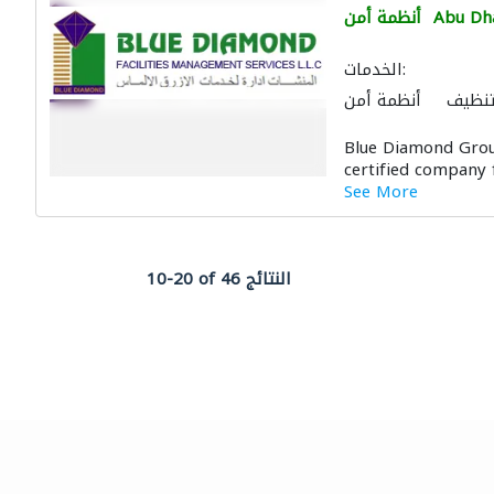
Abu Dh
أنظمة أمن
الخدمات:
تنظيف
أنظمة أمن
الصيانة الكهربائية
Blue Diamond Grou
الديكور الداخلي
certified company 
See More
10-20 of 46 النتائج