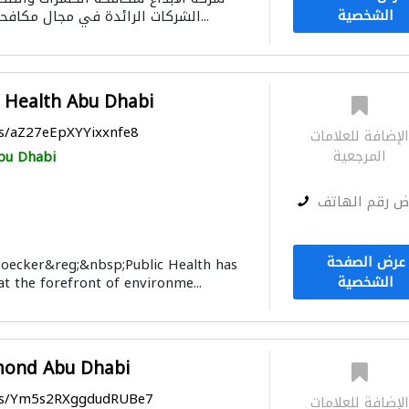
الشخصية
الشركات الرائدة في مجال مكافحة الحشرات في الامار...
c Health Abu Dhabi
ps/aZ27eEpXYYixxnfe8
لإضافة للعلامات
المرجعية
bu Dhabi
ض رقم الهاتف
عرض الصفحة
Boecker&reg;&nbsp;Public Health has
الشخصية
t the forefront of environme...
mond Abu Dhabi
aps/Ym5s2RXggdudRUBe7
لإضافة للعلامات