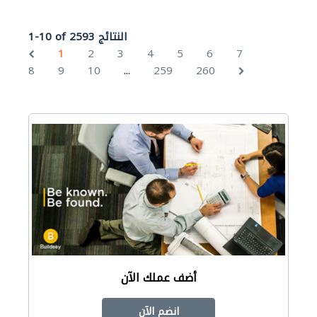
1-10 of 2593 النتائج
1
2
3
4
5
6
7
...
8
9
10
259
260
أضف عملك الآن
انضم الآن