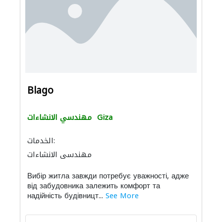
Blago
Giza
مهندسي الانشاءات
الخدمات:
مهندسي الانشاءات
Вибір житла завжди потребує уважності, адже
від забудовника залежить комфорт та
надійність будівницт...
See More