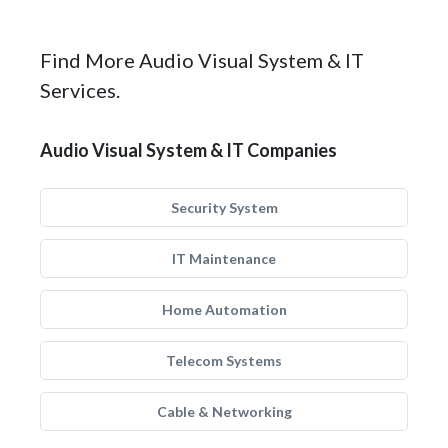
Find More Audio Visual System & IT
Services.
Audio Visual System & IT Companies
Security System
IT Maintenance
Home Automation
Telecom Systems
Cable & Networking