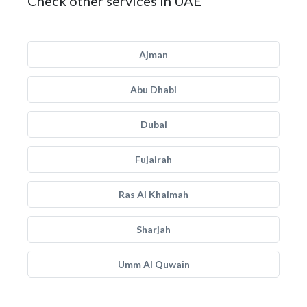
Check other services in UAE
Ajman
Abu Dhabi
Dubai
Fujairah
Ras Al Khaimah
Sharjah
Umm Al Quwain