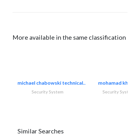
More available in the same classification
michael chabowski technical..
mohamad khayat
Security System
Security System
Similar Searches