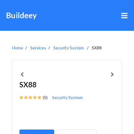
Buildeey
Home
Services
Security System
SX88
SX88
(5)
Security System