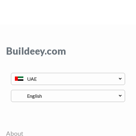
Buildeey.com
About