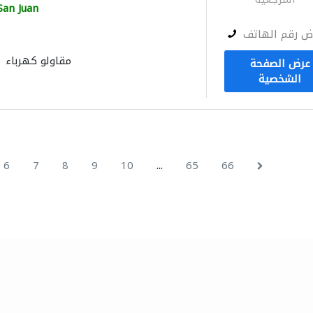
San Juan
ض رقم الهاتف
مقاولو كهرباء
عرض الصفحة
الشخصية
...
6
7
8
9
10
65
66