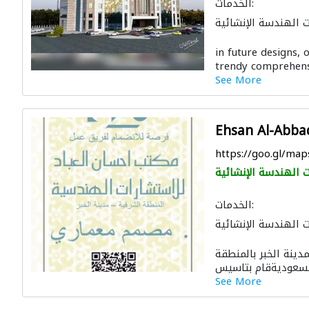
الخدمات:
 الهندسة الإنشائية
استشارات هندسية
in future designs,
لتصوير ثلاثي الأبعاد
trendy comprehensi
See More
Ehsan Al-Abba
https://goo.gl/m
 الهندسة الإنشائية
الخدمات:
 الهندسة الإنشائية
 الجدوى الاقتصادية
نة الخبر بالمنطقة
د
الديكور الداخلي
التصميم المعماري
See More