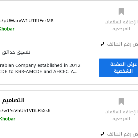
aps/pUWarvW1UTRfFerM8
لإضافة للعلامات
المرجعية
Khobar
ض رقم الهاتف
تنسيق حدائق
أنظمة أمن
دراسة
عرض الصفحة
Arabian Company established in 2012
توصيل الكابلات وتركيب الشبكات
الشخصية
MCDE to KBR-AMCDE and AHCEC. A...
مقاولون لمكافحة الحريق
مق
الديكور الداخ
النمذجة وا
MDCEO التصامي
aps/w1YsVhUh1VDLF5Xs6
لإضافة للعلامات
المرجعية
Khobar
ض رقم الهاتف