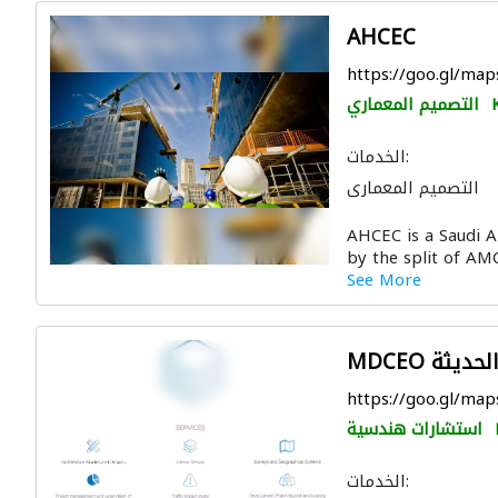
AHCEC
https://goo.gl/m
التصميم المعماري
الخدمات:
التصميم المعماري
 الجدوى الاقتصادية
AHCEC is a Saudi 
الصيانة المعلوماتية
by the split of A
اولون تسليم مفتاح
See More
لي
الايدي العاملة
لتصوير ثلاثي الأبعاد
م الحديثة
https://goo.gl/m
استشارات هندسية
الخدمات: