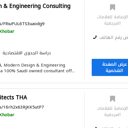
 & Engineering Consulting
لإضافة للعلامات
المرجعية
ps/FRiuPUL6TS3uaodg9
Khobar
ض رقم الهاتف
دراسة الجدوى الاقتصادية
الأثاث والمفروشات المنزلية
المسا
عرض الصفحة
04, Modern Design & Engineering
الديكور الداخ
الشخصية
a 100% Saudi owned consultant off...
التصميم المعماري
النمذجة وا
hitects THA
ps/16rh2x63RjKK5utP7
لإضافة للعلامات
المرجعية
Khobar