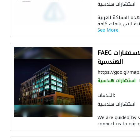
استشارات هندسية
استشارات الطرق
ه المملكة العربية
 والمفروشات المنزلية
د
الديكور الداخلي
See More
التصميم المعماري
FAEC مكتب المهندس فهد علي رضا للاستشارات
الهندسية
https://goo.gl/m
استشارات هندسية
الخدمات:
استشارات هندسية
لتصوير ثلاثي الأبعاد
We are guided by v
connect us to our c