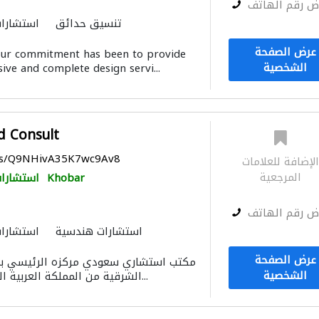
ض رقم الهاتف
تنسيق حدائق
استشارات
الديكور الداخلي
ادارة مشروع
عرض الصفحة
 our commitment has been to provide
التصميم المعماري
النمذجة وا
الشخصية
ve and complete design servi...
d Consult
aps/Q9NHivA35K7wc9Av8
لإضافة للعلامات
المرجعية
Khobar
استشارات
ض رقم الهاتف
استشارات هندسية
استشارات
ادارة مشروع
دراسة
عرض الصفحة
مكتب استشاري سعودي مركزه الرئيسي بمدي
النمذجة والتصوير ثلاثي الأبعا
الشخصية
الشرقية من المملكة العربية السعوديةقام بتاسيس...