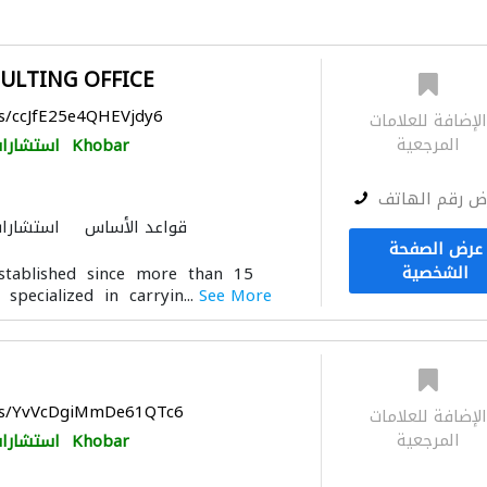
ULTING OFFICE
ps/ccJfE25e4QHEVjdy6
لإضافة للعلامات
المرجعية
Khobar
استشارات
ض رقم الهاتف
قواعد الأساس
استشارات
عرض الصفحة
دراسة الجدوى الاقتصادية
الشخصية
stablished since more than 15
النمذجة والتصوير ثلاثي الأ
specialized in carryin...
See More
aps/YvVcDgiMmDe61QTc6
لإضافة للعلامات
المرجعية
Khobar
استشارات