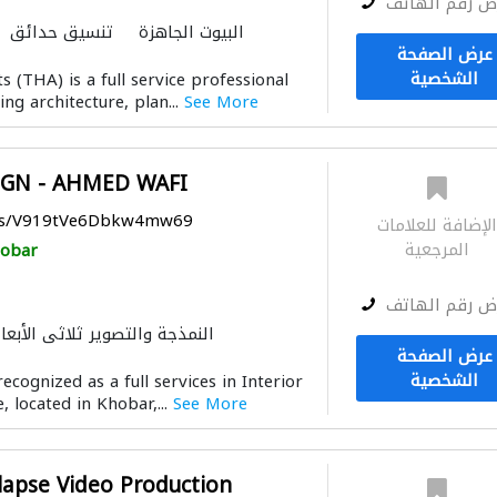
ض رقم الهاتف
البيوت الجاهزة
تنسيق حدائق
عرض الصفحة
استشارات ب
الشخصية
ts (THA) is a full service professional
الأثاث المكتبي
الأثاث
ing architecture, plan...
See More
النمذجة والتصوير ثلاثي الأبعا
خدمات الطباعة
IGN - AHMED WAFI
aps/V919tVe6Dbkw4mw69
لإضافة للعلامات
المرجعية
obar
ض رقم الهاتف
النمذجة والتصوير ثلاثي الأبعا
عرض الصفحة
الشخصية
recognized as a full services in Interior
, located in Khobar,...
See More
lapse Video Production