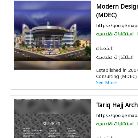
Modern Design
(MDEC)
https://goo.gl/ma
استشارات هندسية
الخدمات:
استشارات هندسية
حيين
ادارة مشروع
Established in 20
لي
الأثاث المكتبي
Consulting (MDEC) 
لتصوير ثلاثي الأبعاد
See More
Tariq Hajj Arc
https://goo.gl/ma
استشارات هندسية