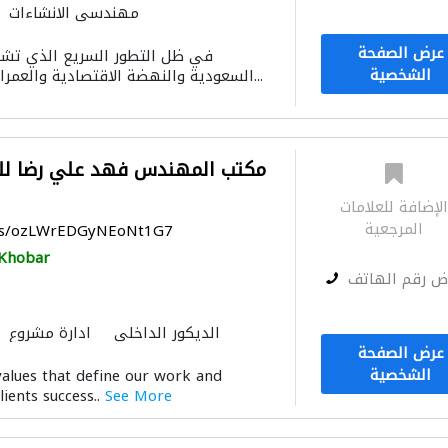
مهندسي الانشاءات
المساحيين
ادارة مشروع
عرض الصفحة
في ظل التطور السريع الذي تشهد
الإنارة
الأثاث المكتبي
الأثاث
الشخصية
السعودية والنهضة الاقتصادية والعمرانية التي شملت كافة...
النمذجة والتصوير ثلاثي الأبعا
لإضافة للعلامات
المرجعية
aps/ozLWrEDGyNEoNt1G7
Khobar
ض رقم الهاتف
الديكور الداخلي
ادارة مشروع
عرض الصفحة
التصميم المعماري
النمذجة وا
الشخصية
alues that define our work and
lients success..
See More