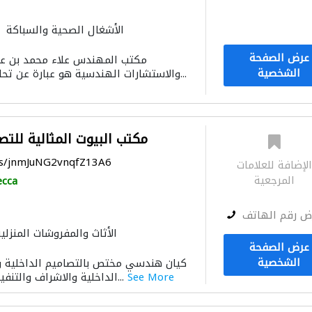
الأشغال الصحية والسباكة
دراسة الجدوى الاقتصا
عرض الصفحة
مكتب المهندس علاء محمد بن علو
توصيل الكاب
الشخصية
والاستشارات الهندسية هو عبارة عن تحالف مؤسسة مقاولات...
الإنارة
صيانة المباني
الأثاث
التصميم المعماري
مكتب البيوت المثالية للتص
ps/jnmJuNG2vnqfZ13A6
لإضافة للعلامات
المرجعية
cca
ض رقم الهاتف
الأثاث والمفروشات المنزلي
عرض الصفحة
الشخصية
كيان هندسي مختص بالتصاميم الداخلية وا
See More
الداخلية والاشراف والتنفيذ. يقدم مكتب البيوت...