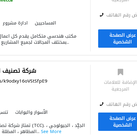
Mecca
ض رقم الهاتف
المساحيين
ادارة مشروع
الديكور الداخلي
الأثاث
عرض الصفحة
مكتب هندسي متكامل يقدم كل اعمال 
الشخصية
بمختلف المجالات لجميع المشاريع و المبانى بمختلف أن...
شركة تصنيف لل
ps/k9odxy16oVStSfpE9
لإضافة للعلامات
المرجعية
ض رقم الهاتف
الأسوار والبوابات
تنسي
عرض الصفحة
الأثاث والمفروشات المنز
الشخصية
تمتاز شركة تصنيف للمقاولات 
موردو نوافذ
الزج
See More
المظاهر ، المظلة ، الجيولوجي ، الجيول...