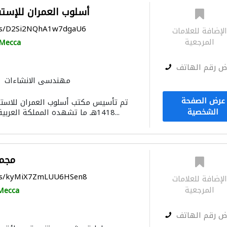
أسلوب العمران للإست
aps/D2Si2NQhA1w7dgaU6
لإضافة للعلامات
المرجعية
Mecca
ض رقم الهاتف
مهندسي الانشاءات
المساحيين
دراسة
عرض الصفحة
تم تأسيس مكتب أسلوب العمران للاستش
الديكور الداخلي
الأثاث
الشخصية
1418هـ ما تشهده المملكة العربية السعودية من تقدم...
مجمو
aps/kyMiX7ZmLUU6HSen8
لإضافة للعلامات
المرجعية
Mecca
ض رقم الهاتف