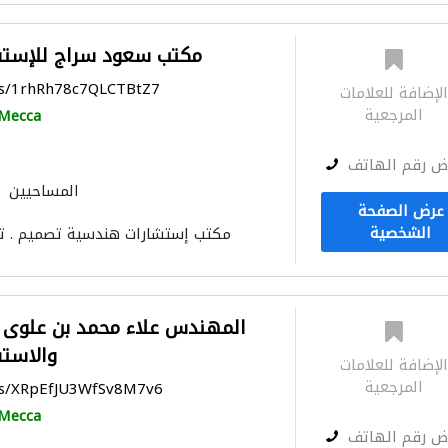
مكتب سعود سراج للإستش
ps/1rhRh78c7QLCTBtZ7
لإضافة للعلامات
المرجعية
Mecca
ض رقم الهاتف
المساحيين
عرض الصفحة
التصميم المعماري
الأثاث
الشخصية
مكتب إستشارات هندسية تصميم . تخ
المهندس علاء محمد بن علوى لل
والاست
لإضافة للعلامات
المرجعية
aps/XRpEfJU3WfSv8M7v6
Mecca
ض رقم الهاتف