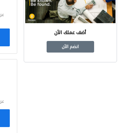
عر
أضف عملك الآن
انضم الآن
ا
عر