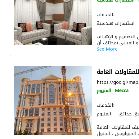
استشارات هندسية
الخدمات:
استشارات هندسية
 والمفروشات المنزلية
التصميم و الإشراف
التصميم المعماري
See More
مقاولات العامة
https://goo.gl/ma
Mecca
المنيوم
الخدمات:
ق حدائق
المنيوم
لية
منتجات خشبية
العامة (TCC). الجيِّد ، الجيولوجي ،
اج
الأثاث المكتبي