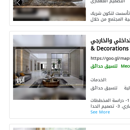
التصميم المعماري
منزلية
المساحيين
، تأسست لتكون شريك
الديكور الداخلي
 والخارجي EBREEZ Design
& Decorations
https://goo.gl/ma
Mec
تنسيق حدائق
الخدمات:
لية
تنسيق حدائق
ارة
الأثاث المكتبي
قائمة اعمال مؤسسة بريق الإبريز : 1- دراسة المخططات
التصميم المعماري
See More