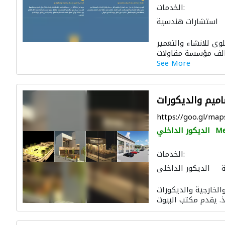
الخدمات:
استشارات هندسية
دية
صيانة المنازل
ى للانشاء والتعمير
لات وتركيب الشبكات
 والمفروشات المنزلية
See More
الديكور الداخلي
اميم والديكورات
https://goo.gl/ma
Me
الديكور الداخلي
الخدمات:
ة
الديكور الداخلي
التصميم المعماري
لخارجية والديكورات