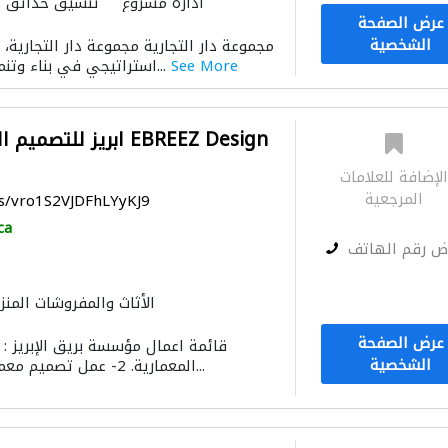
ادارة مشروع
تنسيق حدائق
عرض الصفحة
الأثاث المكتبي
الأثاث والمفروشات ال
الشخصية
مجموعة دار التجارية مجموعة دار التجارية
See More
استراتيجي في بناء وتنمية المجتمع من خلال...
ابريز للتصميم الداخلي
لإضافة للعلامات
المرجعية
ps/vro1S2VJDFhLYyKJ9
ca
ض رقم الهاتف
الأثاث والمفروشات المنز
الديكور الداخلي
الإن
عرض الصفحة
الشخصية
المعمارية. 2- عمل تصميم معماري. 3- تصميم الحدا...