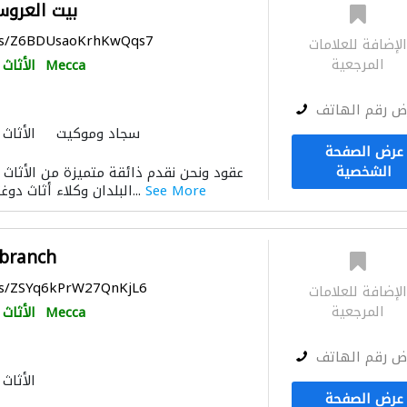
Bayt Alaroos بيت الع
aps/Z6BDUsaoKrhKwQqs7
لإضافة للعلامات
المرجعية
Mecca
الأثاث
ض رقم الهاتف
سجاد وموكيت
الأثاث
عرض الصفحة
توريد الأقمشة والنسيج
الس
الشخصية
إكسسوارات
See More
البلدان وكلاء أثاث دوغتاش وكالاباك التركية...
branch
aps/ZSYq6kPrW27QnKjL6
لإضافة للعلامات
المرجعية
Mecca
الأثاث
ض رقم الهاتف
الأثاث
عرض الصفحة