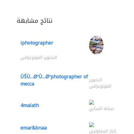
نتائج مشابهة
iphotographer
التصوير الفوتوغرافي
ÙŠÙ…Ø²Ù…Ø²photographer of
التصوير
mecca
الفوتوغرافي
4malath
صيانة المباني
emar&bnaa
كبار المقاوليين