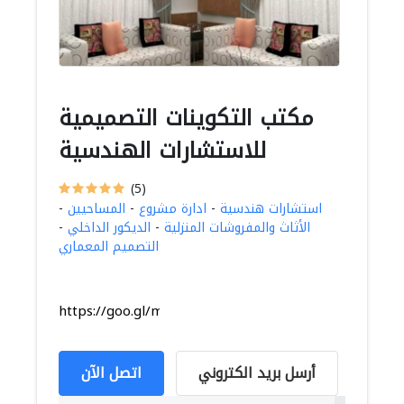
مكتب التكوينات التصميمية
للاستشارات الهندسية
(5)
استشارات هندسية
-
ادارة مشروع
-
المساحيين
-
الأثاث والمفروشات المنزلية
-
الديكور الداخلي
-
التصميم المعماري
https://goo.gl/maps/cwf3QJRioR8bst5Q6
أرسل بريد الكتروني
اتصل الآن