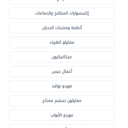
إكسسوارات المطابخ والحمامات
أنظمة ومنتجات الجدران
مقاولو كهرباء
ميكانيكيون
أعمال جبس
موردو نوافذ
مقاولون تسليم مفتاح
موردو الأبواب