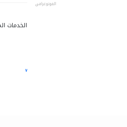
الفوتوغرافي
الخدمات ال
white arch general..
الصيانة الكهربائية