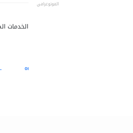
الفوتوغرافي
الخدمات ال
.
oriental pest control..
مكافحة الحشرات