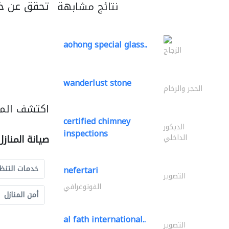
تحقق عن خ
نتائج مشابهة
aohong special glass..
الزجاج
wanderlust stone
الحجر والرخام
اكتشف المزي
certified chimney
الديكور
inspections
الداخلي
صيانة المناز
خدمات التنظ
nefertari
التصوير
الفوتوغرافي
أمن المنازل
al fath international..
التصوير