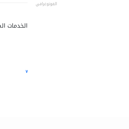
الفوتوغرافي
الخدمات ال
white arch general..
الصيانة الكهربائية