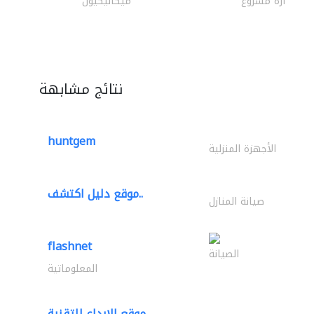
ادارة مشروع
ميكانيكيون
نتائج مشابهة
huntgem
الأجهزة المنزلية
موقع دليل اكتشف..
صيانة المنازل
flashnet
الصيانة
المعلوماتية
موقع الإبداع للتقنية