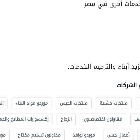
دمات أخرى في مصر
د أبناء والترميم الخدمات.
م الشركات
منتجات خشبية
منتجات الجبس
موردو مواد البناء
ال
سب
مقاولون اختصاصيون
الزجاج
إكسسوارات المطابخ والحم
أعمال جبس
موردو نوافذ
مقاولون تسليم مفتاح
مور