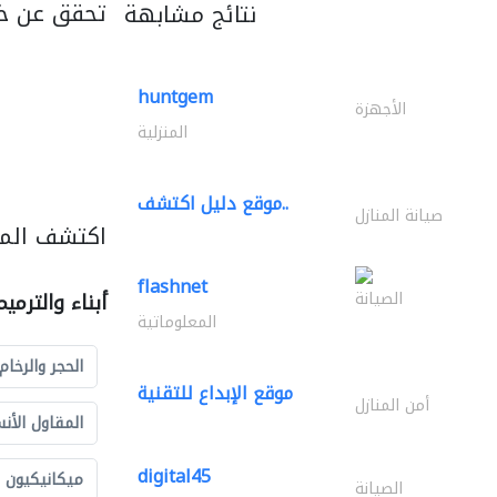
تحقق عن خ
نتائج مشابهة
huntgem
الأجهزة
المنزلية
موقع دليل اكتشف..
صيانة المنازل
اكتشف المزي
flashnet
الصيانة
أبناء والترمي
المعلوماتية
الحجر والرخام
موقع الإبداع للتقنية
أمن المنازل
المقاول الأن
digital45
ميكانيكيون
الصيانة