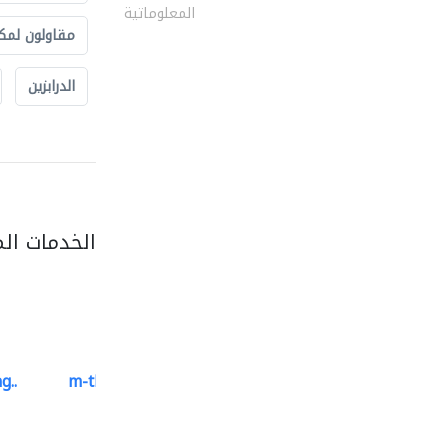
المعلوماتية
مقاولون لمك
الدرابزين
الخدمات ال
g..
m-three building materials
موردو مواد البناء