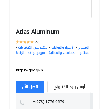
Atlas Aluminum
(5)
المنيوم
-
الأسوار والبوابات
-
مهندسي الانشاءات
-
الستائر
-
الحمامات والمطابخ
-
موردو نوافذ
-
الإنارة
https://goo.gl/maps/8Huwc448GpN79KBd8
أرسل بريد الكتروني
اتصل الآن
+(973) 1776 0579