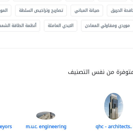
افحة الحريق
صيانة المباني
تصاريح وتراخيص السلطة
الموب
موردي ومقاولي المعادن
الايدي العاملة
أنظمة الطاقة الشمسي
متوفرة من نفس التصنيف
veyors
m.u.c. engineering
qhc - architects..