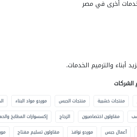
دمات أخرى في مصر
د أبناء والترميم الخدمات.
م الشركات
منتجات خشبية
منتجات الجبس
موردو مواد البناء
ال
سب
مقاولون اختصاصيون
الزجاج
إكسسوارات المطابخ والحم
أعمال جبس
موردو نوافذ
مقاولون تسليم مفتاح
مور