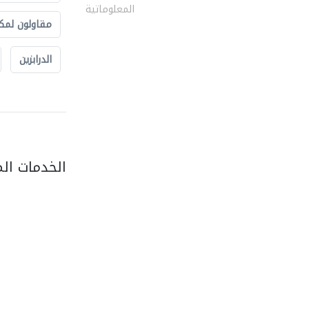
المعلوماتية
مقاولون لمك
الدرابزين
الخدمات ال
red fort general..