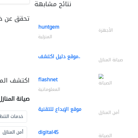
نتائج مشابهة
تحقق عن خ
huntgem
الأجهزة
المنزلية
موقع دليل اكتشف..
صيانة المنازل
اكتشف المزي
flashnet
الصيانة
المعلوماتية
صيانة المناز
موقع الإبداع للتقنية
أمن المنازل
خدمات التنظ
digital45
أمن المنازل
الصيانة