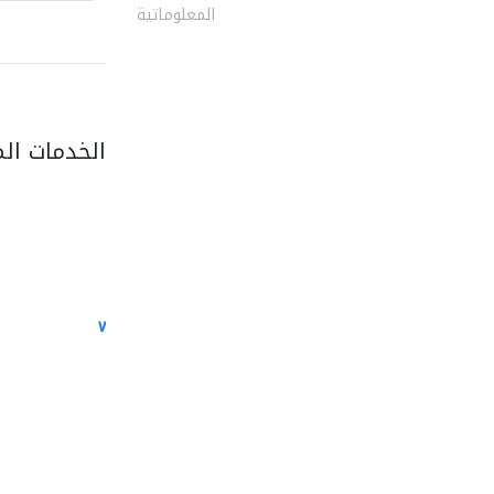
المعلوماتية
الخدمات ال
white arch general..
الصيانة الكهربائية