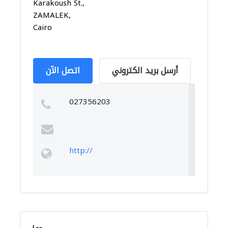
Karakoush St.,
ZAMALEK,
Cairo
أرسل بريد الكتروني
اتصل الآن
027356203
http://