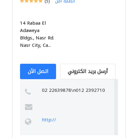
أنظمة أمن
(5)
14 Rabaa El
Adaweya
Bldgs., Nasr Rd.
Nasr City, Ca...
أرسل بريد الكتروني
اتصل الآن
02 22639878\n012 2392710
http://