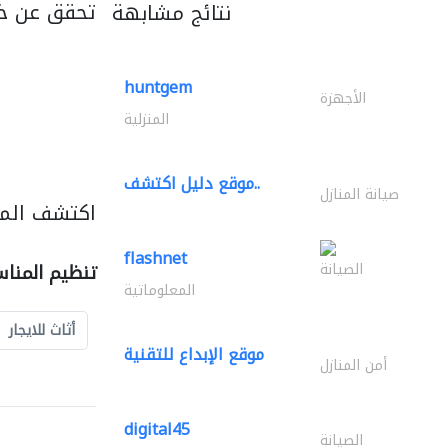
تحقق عن خ
نتائج مشابهة
huntgem
الأجهزة
المنزلية
موقع دليل اكتشف..
صيانة المنازل
اكتشف المز
flashnet
الصيانة
تنظيم المنا
المعلوماتية
أثاث للايجار
موقع الإبداع للتقنية
أمن المنازل
digital45
الصيانة