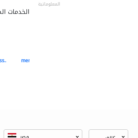
المعلوماتية
الخدمات ال
s..
mermaid digital printing..
خدمات الطباعة