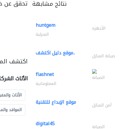
تحقق عن خ
نتائج مشابهة
huntgem
الأجهزة
المنزلية
موقع دليل اكتشف..
صيانة المنازل
اكتشف المزي
flashnet
الصيانة
الأثاث الشرك
المعلوماتية
الأثاث والمفر
موقع الإبداع للتقنية
أمن المنازل
المواقد والم
digital45
الصيانة