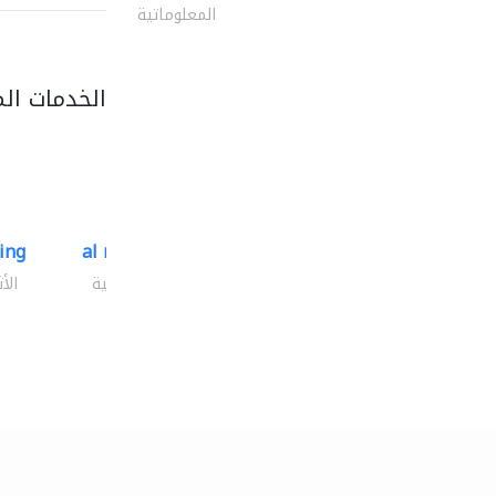
المعلوماتية
الخدمات ال
ding
al mashrabia furniture..
الأثاث والمفروشات المنزلية
الأ