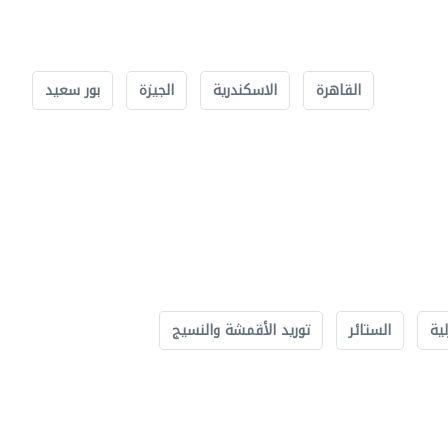
القاهرة
الاسكندرية
الجيزة
بور سعيد
لية
الستائر
توريد الأقمشة والنسيج