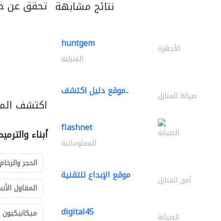
تحقق عن خ
نتائج مشابهة
huntgem
الأجهزة
المنزلية
موقع دليل اكتشف..
صيانة المنازل
اكتشف المزي
flashnet
الصيانة
أبناء والترمي
المعلوماتية
الحجر والرخام
موقع الإبداع للتقنية
أمن المنازل
المقاول الأن
digital45
ميكانيكيون
الصيانة