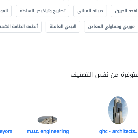
افحة الحريق
صيانة المباني
تصاريح وتراخيص السلطة
الموب
موردي ومقاولي المعادن
الايدي العاملة
أنظمة الطاقة الشمسي
متوفرة من نفس التصنيف
veyors
m.u.c. engineering
qhc - architects..