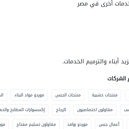
دمات أخرى في مصر
د أبناء والترميم الخدمات.
م الشركات
منتجات خشبية
منتجات الجبس
موردو مواد البناء
ال
سب
مقاولون اختصاصيون
الزجاج
إكسسوارات المطابخ والحم
أعمال جبس
موردو نوافذ
مقاولون تسليم مفتاح
مور