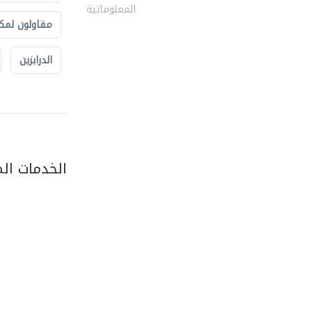
المعلوماتية
مقاولون لمك
الدرابزين
الخدمات ال
red fort general..