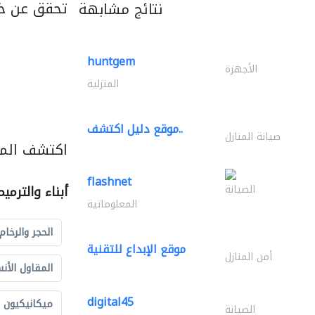
تحقق عن خ
نتائج مشابهة
huntgem
الأجهزة
المنزلية
موقع دليل اكتشف..
صيانة المنازل
اكتشف المزي
flashnet
الصيانة
أبناء والترمي
المعلوماتية
الحجر والرخام
موقع الإبداع للتقنية
أمن المنازل
المقاول الأن
digital45
ميكانيكيون
الصيانة