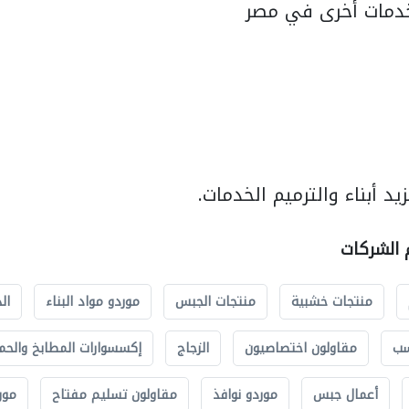
دمات أخرى في مصر
د أبناء والترميم الخدمات.
م الشركات
منتجات خشبية
منتجات الجبس
موردو مواد البناء
ال
سب
مقاولون اختصاصيون
الزجاج
إكسسوارات المطابخ والحم
أعمال جبس
موردو نوافذ
مقاولون تسليم مفتاح
مور