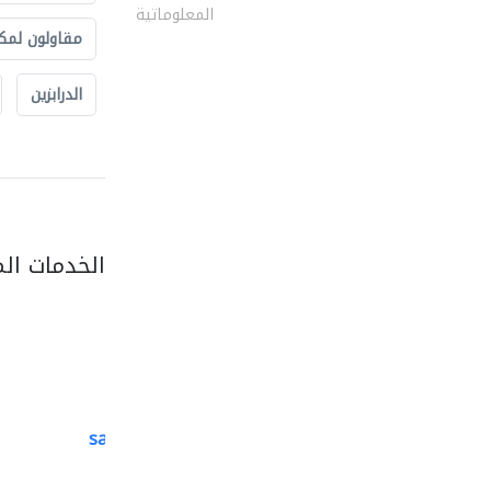
المعلوماتية
مقاولون لمك
الدرابزين
الخدمات ال
saga veneers trading..
منتجات خشبية