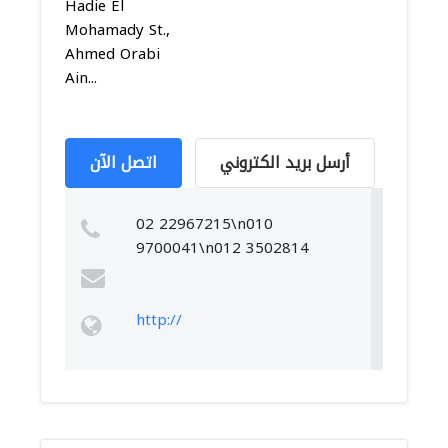
Hadie El
Mohamady St.,
Ahmed Orabi
Ain...
أرسل بريد الكتروني
اتصل الآن
02 22967215\n010
9700041\n012 3502814
http://