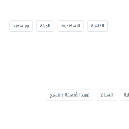
القاهرة
الاسكندرية
الجيزة
بور سعيد
لية
الستائر
توريد الأقمشة والنسيج