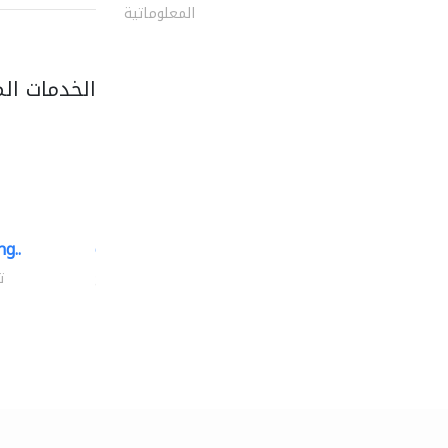
المعلوماتية
الخدمات ال
g..
chrysels decore llc
توريد الأقمشة والنسيج
ت