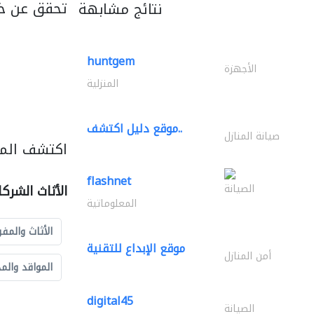
تحقق عن خ
نتائج مشابهة
huntgem
الأجهزة
المنزلية
موقع دليل اكتشف..
صيانة المنازل
اكتشف المزي
flashnet
الصيانة
الأثاث الشرك
المعلوماتية
الأثاث والمفر
موقع الإبداع للتقنية
أمن المنازل
المواقد والم
digital45
الصيانة