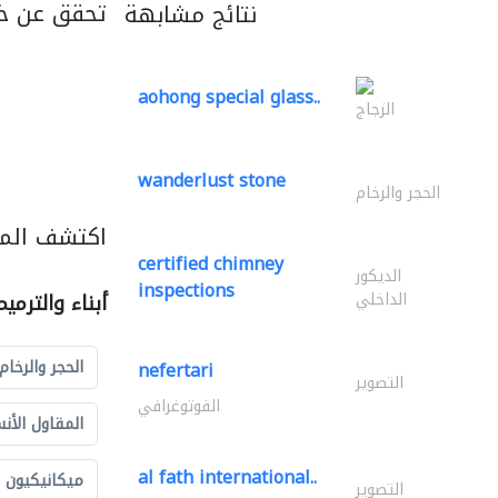
تحقق عن خ
نتائج مشابهة
aohong special glass..
الزجاج
wanderlust stone
الحجر والرخام
اكتشف المزي
certified chimney
الديكور
inspections
الداخلي
أبناء والترمي
الحجر والرخام
nefertari
التصوير
الفوتوغرافي
المقاول الأن
al fath international..
ميكانيكيون
التصوير