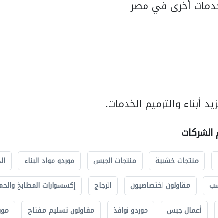
دمات أخرى في مصر
د أبناء والترميم الخدمات.
م الشركات
منتجات خشبية
منتجات الجبس
موردو مواد البناء
ال
سب
مقاولون اختصاصيون
الزجاج
إكسسوارات المطابخ والحم
أعمال جبس
موردو نوافذ
مقاولون تسليم مفتاح
مور