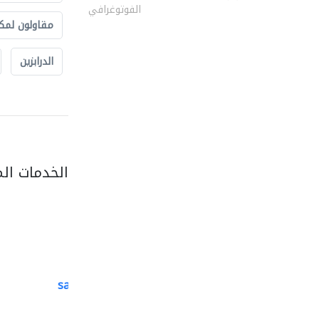
الفوتوغرافي
مقاولون لمك
الدرابزين
الخدمات ال
saga veneers trading..
منتجات خشبية