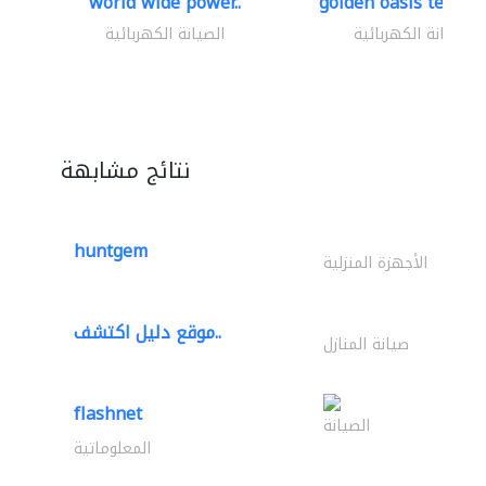
world wide power..
golden oasis technica
الصيانة الكهربائية
الصيانة الكهربائية
نتائج مشابهة
huntgem
الأجهزة المنزلية
موقع دليل اكتشف..
صيانة المنازل
flashnet
الصيانة
المعلوماتية