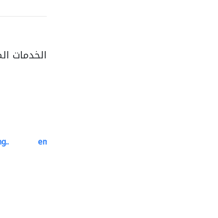
الخدمات ال
g..
emerald star cleaning..
خدمات التنظيف