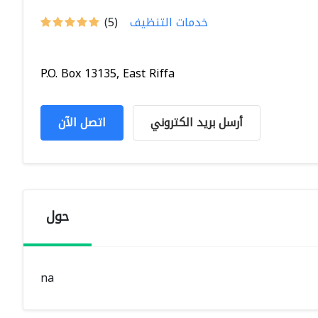
خدمات التنظيف
(5)
P.O. Box 13135, East Riffa
أرسل بريد الكتروني
اتصل الآن
حول
na