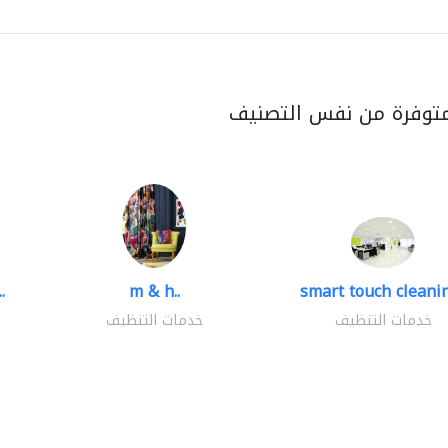
متوفرة من نفس التصنيف
.
m & h..
smart touch cleanin
خدمات التنظيف
خدمات التنظيف