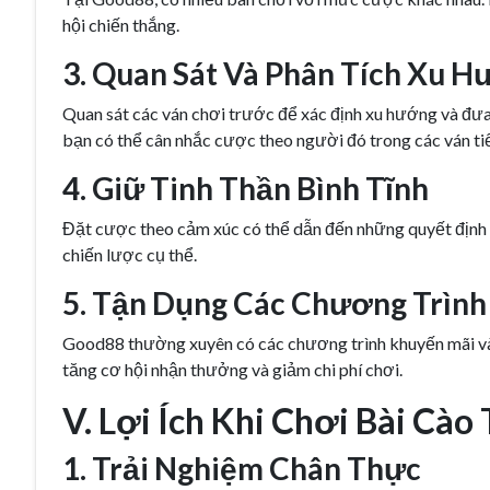
hội chiến thắng.
3. Quan Sát Và Phân Tích Xu 
Quan sát các ván chơi trước để xác định xu hướng và đưa
bạn có thể cân nhắc cược theo người đó trong các ván ti
4. Giữ Tinh Thần Bình Tĩnh
Đặt cược theo cảm xúc có thể dẫn đến những quyết định sa
chiến lược cụ thể.
5. Tận Dụng Các Chương Trìn
Good88 thường xuyên có các chương trình khuyến mãi và 
tăng cơ hội nhận thưởng và giảm chi phí chơi.
V. Lợi Ích Khi Chơi Bài Cà
1. Trải Nghiệm Chân Thực