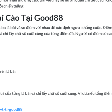
i chiến thắng.
Bài Cào Tại Good88
a ba lá bài và so điểm với nhau để xác định người thắng cuộc. Điểm
và chỉ lấy chữ số cuối cùng của tổng điểm đó. Người có điểm số ca
ên lá bài.
ị của từng lá bài và chỉ lấy chữ số cuối cùng. Ví dụ, nếu tổng điểm
-vt-ti-good88