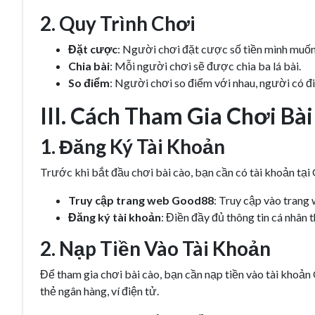
2. Quy Trình Chơi
Đặt cược
: Người chơi đặt cược số tiền mình muốn
Chia bài
: Mỗi người chơi sẽ được chia ba lá bài.
So điểm
: Người chơi so điểm với nhau, người có đ
III. Cách Tham Gia Chơi Bà
1. Đăng Ký Tài Khoản
Trước khi bắt đầu chơi bài cào, bạn cần có tài khoản tạ
Truy cập trang web Good88
: Truy cập vào trang
Đăng ký tài khoản
: Điền đầy đủ thông tin cá nhân 
2. Nạp Tiền Vào Tài Khoản
Để tham gia chơi bài cào, bạn cần nạp tiền vào tài khoả
thẻ ngân hàng, ví điện tử.