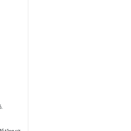
ỗ.
để tăng cơ