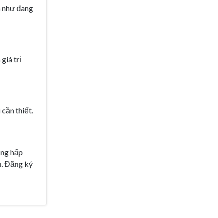
n như đang
giá trị
cần thiết.
ởng hấp
h. Đăng ký