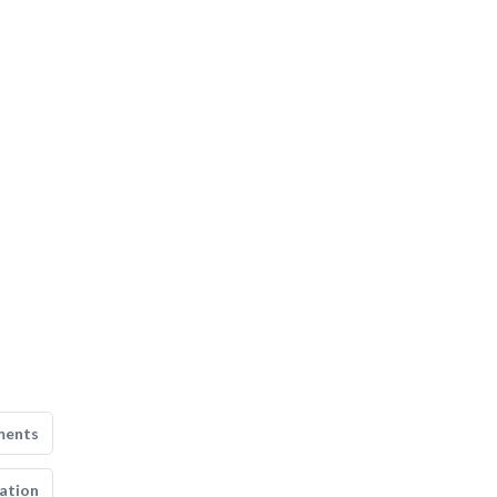
ments
ation