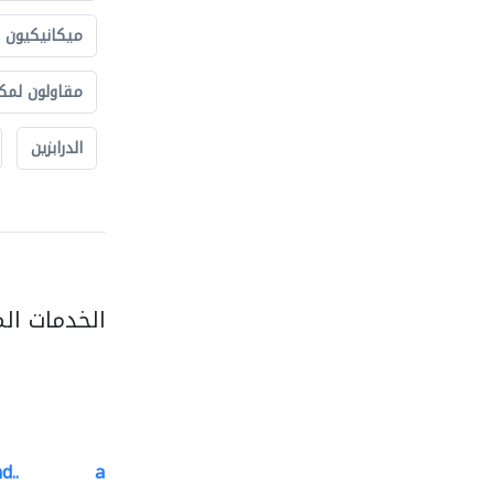
ميكانيكيون
مقاولون لمك
الدرابزين
الخدمات ال
d..
al barary aluminum..