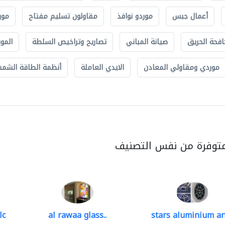
أعمال جبس
موردو نوافذ
مقاولون تسليم مفتاح
مور
افحة الحريق
صيانة المباني
تصاريح وتراخيص السلطة
الموب
موردي ومقاولي المعادن
الايدي العاملة
أنظمة الطاقة الشمسي
متوفرة من نفس التصنيف
lc
al rawaa glass..
stars aluminium an