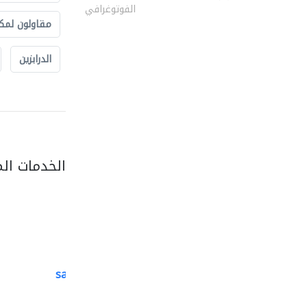
الفوتوغرافي
مقاولون لمك
الدرابزين
الخدمات ال
saga veneers trading..
منتجات خشبية