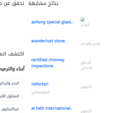
تحقق عن خ
نتائج مشابهة
aohong special glass..
الزجاج
wanderlust stone
الحجر والرخام
اكتشف المزي
certified chimney
الديكور
inspections
الداخلي
أبناء والترمي
الحجر والرخام
nefertari
التصوير
الفوتوغرافي
المقاول الأن
al fath international..
ميكانيكيون
التصوير