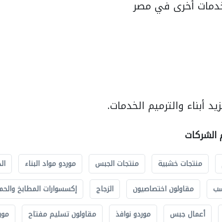
دمات أخرى في مصر
د أبناء والترميم الخدمات.
م الشركات
منتجات خشبية
منتجات الجبس
موردو مواد البناء
ال
سب
مقاولون اختصاصيون
الزجاج
إكسسوارات المطابخ والحم
أعمال جبس
موردو نوافذ
مقاولون تسليم مفتاح
مور