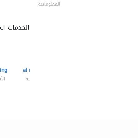
المعلوماتية
الخدمات ال
ding
al mashrabia furniture..
الأثاث والمفروشات المنزلية
الأ