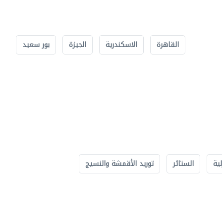
القاهرة
الاسكندرية
الجيزة
بور سعيد
لية
الستائر
توريد الأقمشة والنسيج