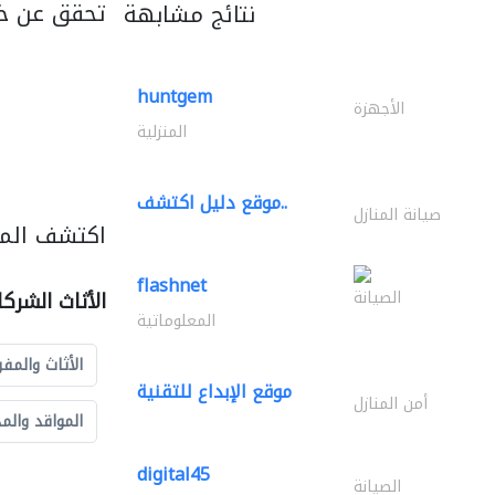
تحقق عن خ
نتائج مشابهة
huntgem
الأجهزة
المنزلية
موقع دليل اكتشف..
صيانة المنازل
اكتشف المزي
flashnet
الصيانة
الأثاث الشرك
المعلوماتية
الأثاث والمفر
موقع الإبداع للتقنية
أمن المنازل
المواقد والم
digital45
الصيانة