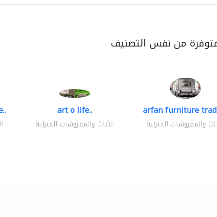
متوفرة من نفس التصنيف
..
art o life..
arfan furniture tra
ثاث والمفروشات المنزلية
الأثاث والمفروشات المنزلية
ا