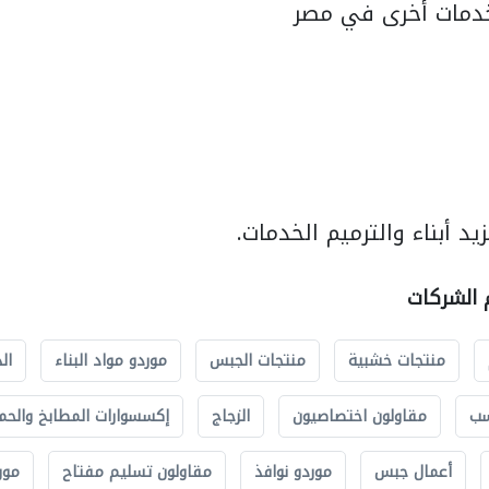
دمات أخرى في مصر
د أبناء والترميم الخدمات.
م الشركات
منتجات خشبية
منتجات الجبس
موردو مواد البناء
ال
سب
مقاولون اختصاصيون
الزجاج
إكسسوارات المطابخ والحم
أعمال جبس
موردو نوافذ
مقاولون تسليم مفتاح
مور