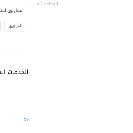
المعلوماتية
مقاولون لمك
الدرابزين
الخدمات ال
saga veneers trading..
منتجات خشبية