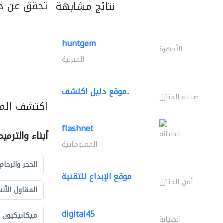
تحقق عن خ
نتائج مشابهة
huntgem
الأجهزة
المنزلية
موقع دليل اكتشف..
صيانة المنازل
اكتشف المزي
flashnet
الصيانة
أبناء والترمي
المعلوماتية
الحجر والرخام
موقع الإبداع للتقنية
أمن المنازل
المقاول الأن
digital45
ميكانيكيون
الصيانة