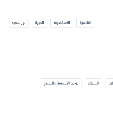
القاهرة
الاسكندرية
الجيزة
بور سعيد
لية
الستائر
توريد الأقمشة والنسيج