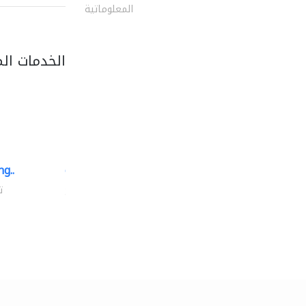
المعلوماتية
الخدمات ال
g..
chrysels decore llc
توريد الأقمشة والنسيج
ت