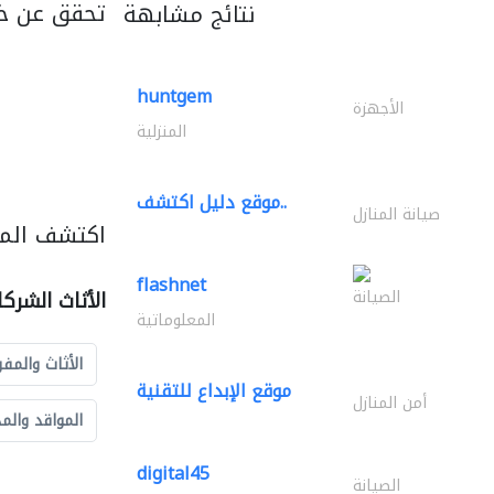
تحقق عن خ
نتائج مشابهة
huntgem
الأجهزة
المنزلية
موقع دليل اكتشف..
صيانة المنازل
اكتشف المزي
flashnet
الصيانة
الأثاث الشرك
المعلوماتية
الأثاث والمفر
موقع الإبداع للتقنية
أمن المنازل
المواقد والم
digital45
الصيانة