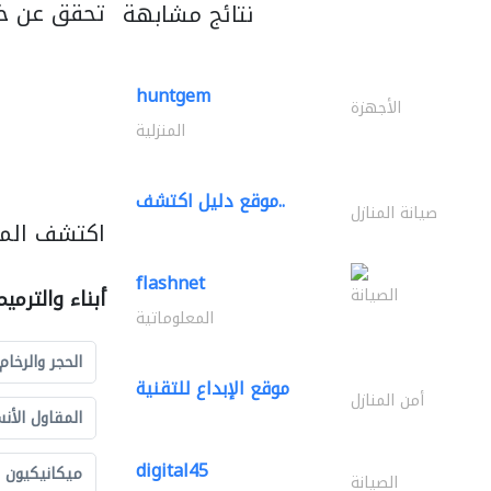
تحقق عن خ
نتائج مشابهة
huntgem
الأجهزة
المنزلية
موقع دليل اكتشف..
صيانة المنازل
اكتشف المزي
flashnet
الصيانة
أبناء والترمي
المعلوماتية
الحجر والرخام
موقع الإبداع للتقنية
أمن المنازل
المقاول الأن
digital45
ميكانيكيون
الصيانة