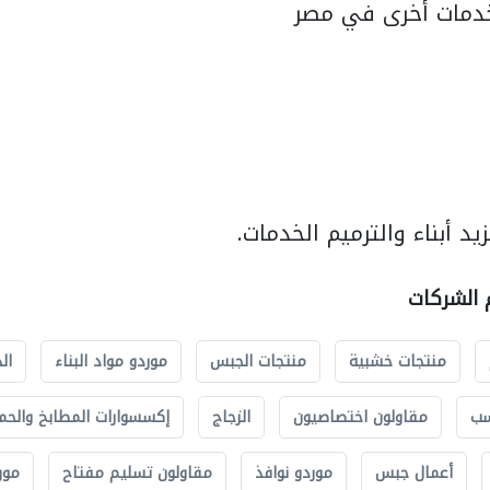
دمات أخرى في مصر
د أبناء والترميم الخدمات.
م الشركات
منتجات خشبية
منتجات الجبس
موردو مواد البناء
ال
سب
مقاولون اختصاصيون
الزجاج
إكسسوارات المطابخ والحم
أعمال جبس
موردو نوافذ
مقاولون تسليم مفتاح
مور