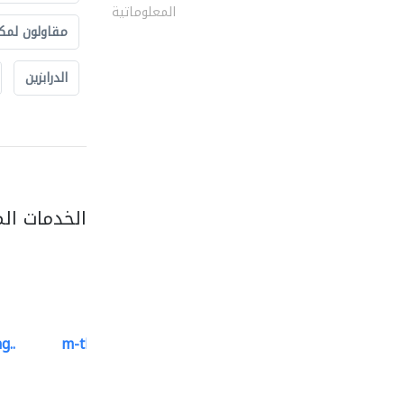
المعلوماتية
مقاولون لمك
الدرابزين
الخدمات ال
g..
m-three building materials
موردو مواد البناء