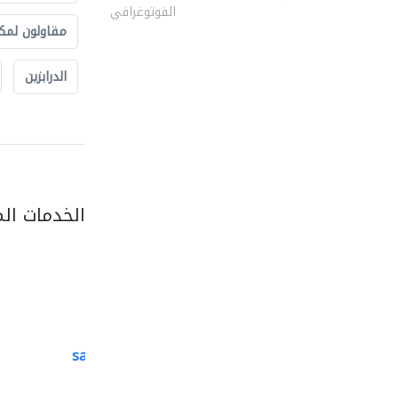
الفوتوغرافي
مقاولون لمك
الدرابزين
الخدمات ال
saga veneers trading..
منتجات خشبية