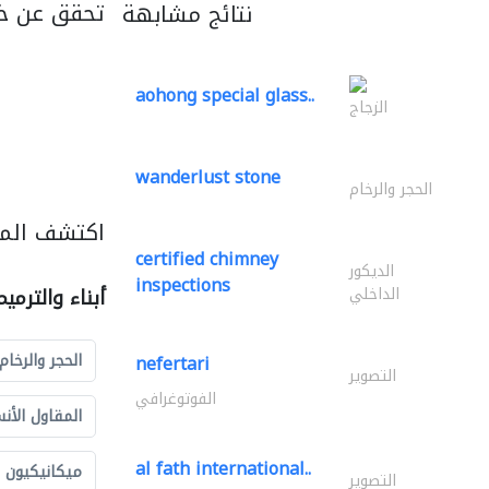
تحقق عن خ
نتائج مشابهة
aohong special glass..
الزجاج
wanderlust stone
الحجر والرخام
اكتشف المزي
certified chimney
الديكور
inspections
الداخلي
أبناء والترمي
الحجر والرخام
nefertari
التصوير
الفوتوغرافي
المقاول الأن
al fath international..
ميكانيكيون
التصوير