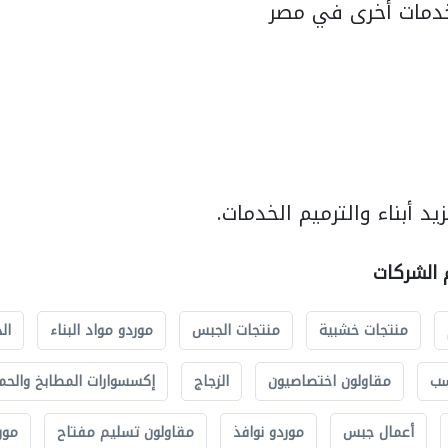
دمات أخرى في مصر
د أبناء والترميم الخدمات.
م الشركات
منتجات خشبية
منتجات الجبس
موردو مواد البناء
ال
سب
مقاولون اختصاصيون
الزجاج
إكسسوارات المطابخ والحم
أعمال جبس
موردو نوافذ
مقاولون تسليم مفتاح
مور