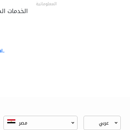
المعلوماتية
الخدمات ال
l..
great wall events
تنسيق حفلات