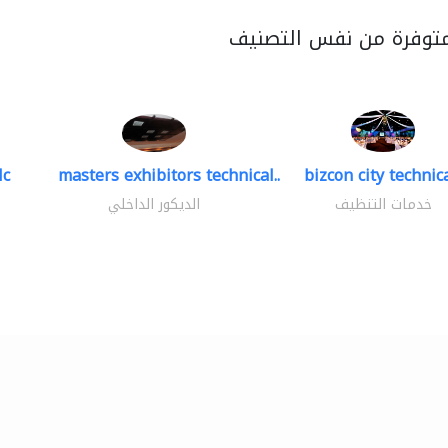
متوفرة من نفس التصنيف
lc
masters exhibitors technical..
bizcon city technica
خدمات التنظيف
الديكور الداخلي