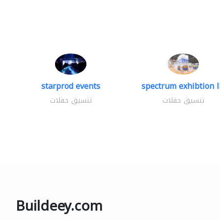
starprod events
spectrum exhibtion l
تنسيق حفلات
تنسيق حفلات
Buildeey.com