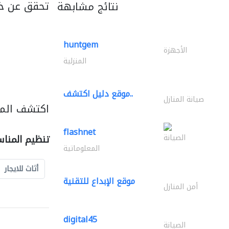
تحقق عن خ
نتائج مشابهة
huntgem
الأجهزة
المنزلية
موقع دليل اكتشف..
صيانة المنازل
اكتشف المز
flashnet
الصيانة
تنظيم المنا
المعلوماتية
أثاث للايجار
موقع الإبداع للتقنية
أمن المنازل
digital45
الصيانة