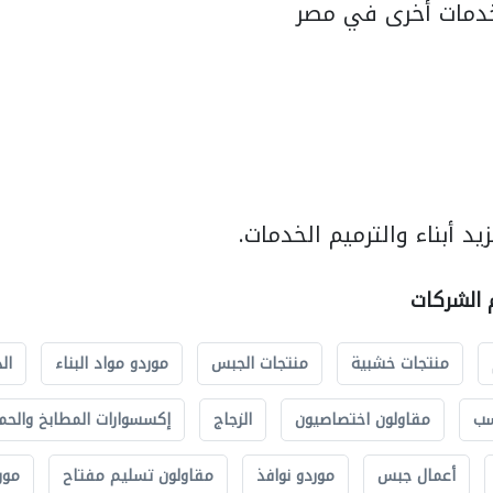
دمات أخرى في مصر
د أبناء والترميم الخدمات.
م الشركات
منتجات خشبية
منتجات الجبس
موردو مواد البناء
ال
سب
مقاولون اختصاصيون
الزجاج
إكسسوارات المطابخ والحم
أعمال جبس
موردو نوافذ
مقاولون تسليم مفتاح
مور