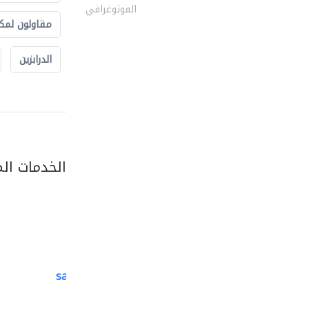
الفوتوغرافي
مقاولون لمك
الدرابزين
الخدمات ال
saga veneers trading..
منتجات خشبية