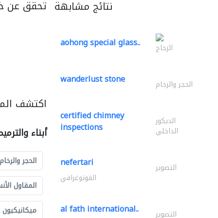
تحقق عن خ
نتائج مشابهة
aohong special glass..
الزجاج
wanderlust stone
الحجر والرخام
اكتشف المزي
certified chimney
الديكور
inspections
الداخلي
أبناء والترمي
الحجر والرخام
nefertari
التصوير
الفوتوغرافي
المقاول الأن
al fath international..
ميكانيكيون
التصوير