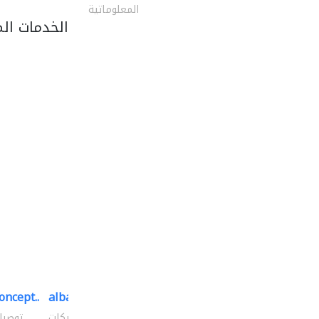
المعلوماتية
الخدمات ال
oncept..
albatross security equipment..
توصيل الكابلات وتركيب الشبكات
توصيل