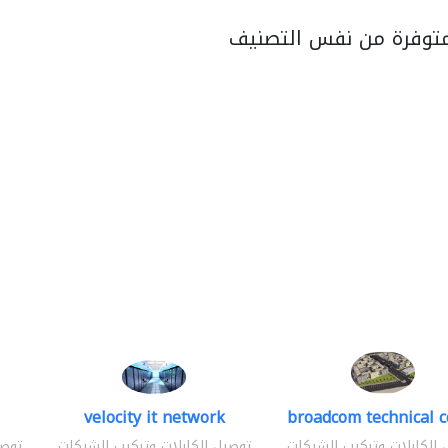
متوفرة من نفس التصنيف
velocity it network
broadcom technical c
 الكابلات وتركيب الشبكات
توصيل الكابلات وتركيب الشبكات
توصي