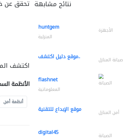
تحقق عن خ
نتائج مشابهة
huntgem
الأجهزة
المنزلية
موقع دليل اكتشف..
صيانة المنازل
اكتشف المز
flashnet
الصيانة
الأنظمة السم
المعلوماتية
أنظمة أمن
موقع الإبداع للتقنية
أمن المنازل
digital45
الصيانة