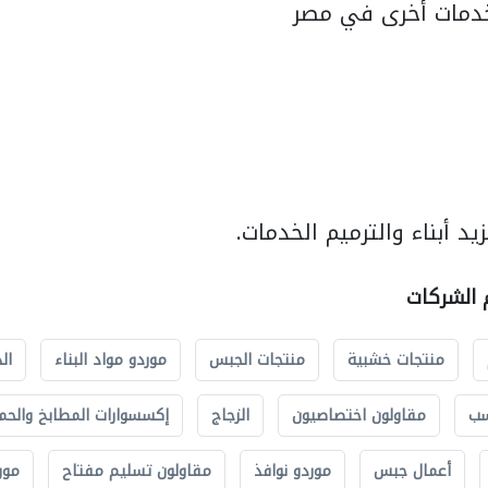
دمات أخرى في مصر
د أبناء والترميم الخدمات.
م الشركات
منتجات خشبية
منتجات الجبس
موردو مواد البناء
ال
سب
مقاولون اختصاصيون
الزجاج
إكسسوارات المطابخ والحم
أعمال جبس
موردو نوافذ
مقاولون تسليم مفتاح
مور