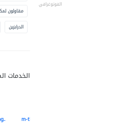
الفوتوغرافي
مقاولون لمك
الدرابزين
الخدمات ال
g..
m-three building materials
موردو مواد البناء