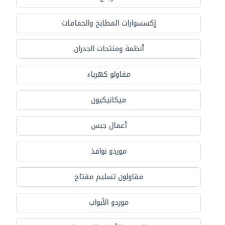
إكسسوارات المطابخ والحمامات
أنظمة ومنتجات الجدران
مقاولو كهرباء
ميكانيكيون
أعمال جبس
موردو نوافذ
مقاولون تسليم مفتاح
موردو الأبواب